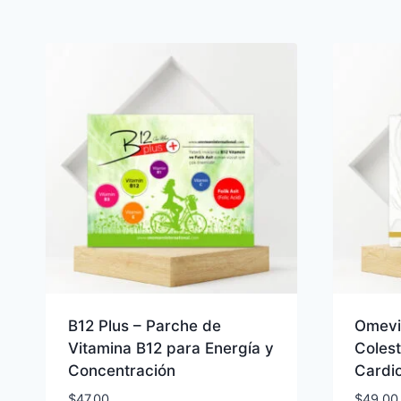
B12 Plus – Parche de
Omevi
Vitamina B12 para Energía y
Colest
Concentración
Cardi
$
47.00
$
49.00