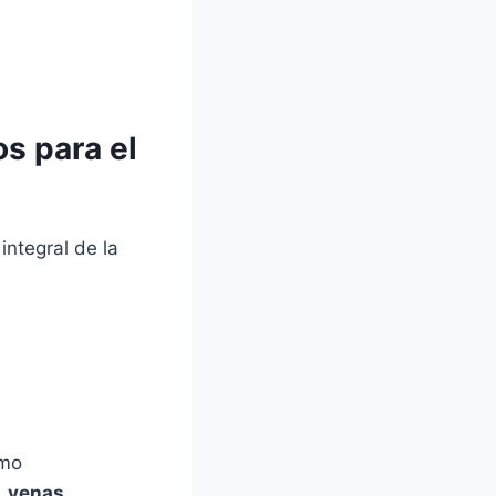
s para el
ntegral de la
smo
,
venas