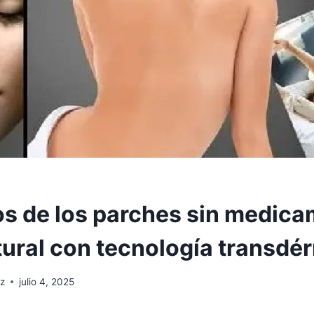
os de los parches sin medic
tural con tecnología transdé
uz
julio 4, 2025