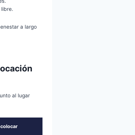
es.
libre.
enestar a largo
locación
unto al lugar
 colocar