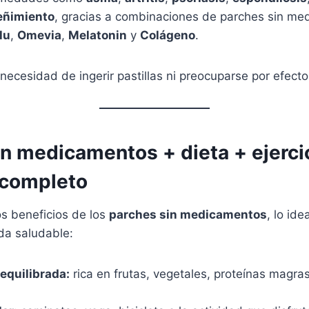
eñimiento
, gracias a combinaciones de parches sin m
lu
,
Omevia
,
Melatonin
y
Colágeno
.
necesidad de ingerir pastillas ni preocuparse por efecto
in medicamentos + dieta + ejerci
 completo
os beneficios de los
parches sin medicamentos
, lo ide
ida saludable:
equilibrada:
rica en frutas, vegetales, proteínas magra