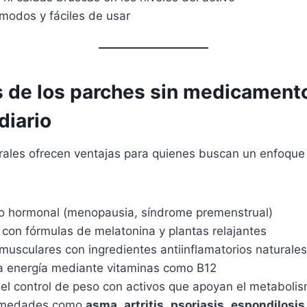
modos y fáciles de usar
s de los parches sin medicamento
diario
ales ofrecen ventajas para quienes buscan un enfoque i
rio hormonal (menopausia, síndrome premenstrual)
con fórmulas de melatonina y plantas relajantes
 musculares con ingredientes antiinflamatorios naturales
la energía mediante vitaminas como B12
l control de peso con activos que apoyan el metaboli
ermedades como
asma
,
artritis
,
psoriasis
,
espondilosis