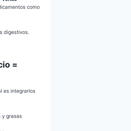
edicamentos como
s digestivos.
cio =
al es integrarlos
s y grasas