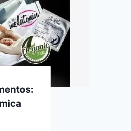
amentos:
rmica