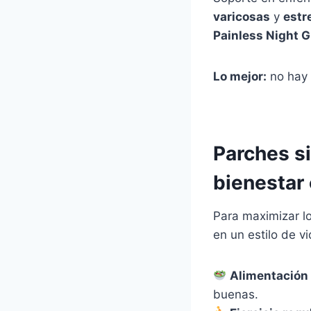
varicosas
y
estr
Painless Night G
Lo mejor:
no hay 
Parches s
bienestar
Para maximizar l
en un estilo de v
Alimentación 
buenas.