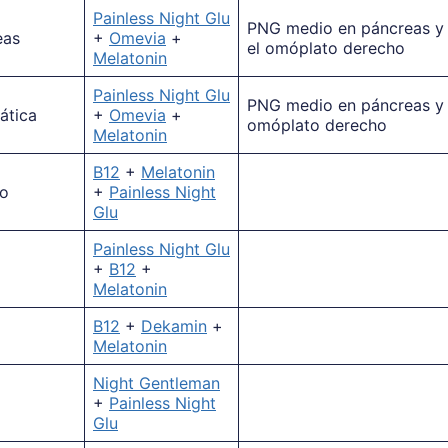
Painless Night Glu
PNG medio en páncreas y 
eas
+
Omevia
+
el omóplato derecho
Melatonin
Painless Night Glu
PNG medio en páncreas y 
ática
+
Omevia
+
omóplato derecho
Melatonin
B12
+
Melatonin
co
+
Painless Night
Glu
Painless Night Glu
+
B12
+
Melatonin
B12
+
Dekamin
+
Melatonin
Night Gentleman
+
Painless Night
Glu